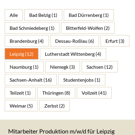
jobs
SEARCH
Alle
Bad Belzig
(1)
Bad Dürrenberg
(1)
Bad Schmiedeberg
(1)
Bitterfeld-Wolfen
(2)
Brandenburg
(4)
Dessau-Roßlau
(6)
Erfurt
(3)
Leipzig
(12)
Lutherstadt Wittenberg
(4)
Naumburg
(1)
Niemegk
(3)
Sachsen
(12)
Sachsen-Anhalt
(16)
Studentenjobs
(1)
Teilzeit
(1)
Thüringen
(8)
Vollzeit
(41)
Weimar
(5)
Zerbst
(2)
Mitarbeiter Produktion m/w/d für Leipzig