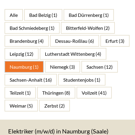
jobs
SEARCH
Alle
Bad Belzig
(1)
Bad Dürrenberg
(1)
Bad Schmiedeberg
(1)
Bitterfeld-Wolfen
(2)
Brandenburg
(4)
Dessau-Roßlau
(6)
Erfurt
(3)
Leipzig
(12)
Lutherstadt Wittenberg
(4)
Naumburg
(1)
Niemegk
(3)
Sachsen
(12)
Sachsen-Anhalt
(16)
Studentenjobs
(1)
Teilzeit
(1)
Thüringen
(8)
Vollzeit
(41)
Weimar
(5)
Zerbst
(2)
Elektriker (m/w/d) in Naumburg (Saale)